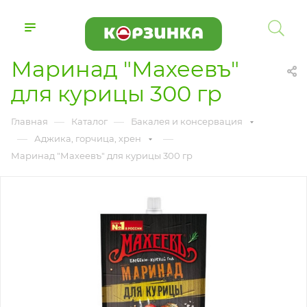
Маринад "Махеевъ"
для курицы 300 гр
—
—
Главная
Каталог
Бакалея и консервация
—
—
Аджика, горчица, хрен
Маринад "Махеевъ" для курицы 300 гр