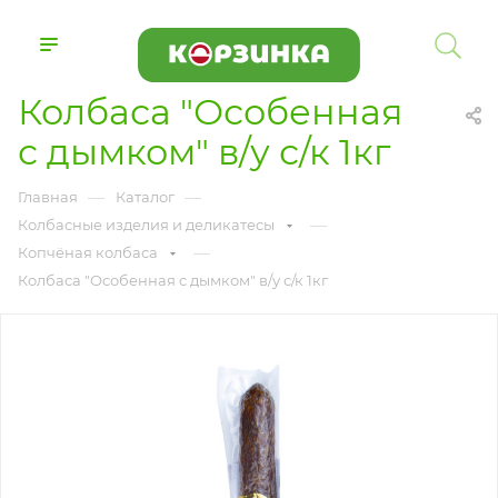
Колбаса "Особенная
с дымком" в/у с/к 1кг
—
—
Главная
Каталог
—
Колбасные изделия и деликатесы
—
Копчёная колбаса
Колбаса "Особенная с дымком" в/у с/к 1кг