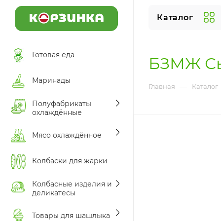
Каталог
Готовая еда
БЗМЖ Сы
Маринады
—
Главная
Каталог
Полуфабрикаты
охлаждённые
Мясо охлаждённое
Колбаски для жарки
Колбасные изделия и
деликатесы
Товары для шашлыка