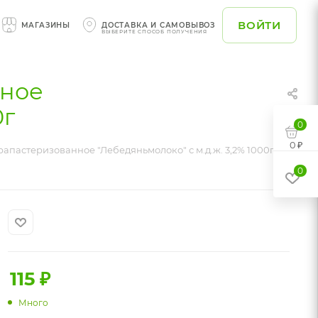
ВОЙТИ
МАГАЗИНЫ
ДОСТАВКА И САМОВЫВОЗ
ВЫБЕРИТЕ СПОСОБ ПОЛУЧЕНИЯ
нное
0г
0
0 ₽
апастеризованное "Лебедяньмолоко" с м.д.ж. 3,2% 1000г
0
115
₽
Много