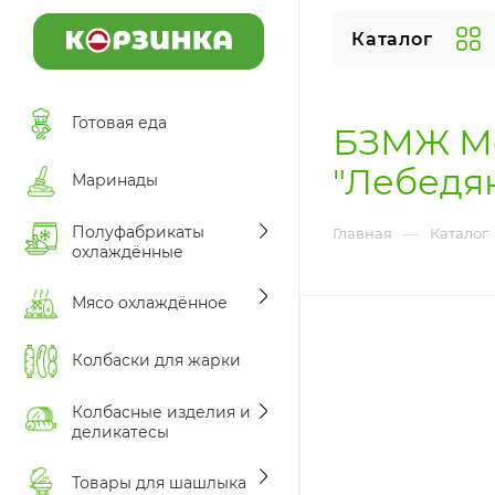
Каталог
Готовая еда
БЗМЖ Мо
"Лебедян
Маринады
Полуфабрикаты
—
Главная
Каталог
охлаждённые
Мясо охлаждённое
Колбаски для жарки
Колбасные изделия и
деликатесы
Товары для шашлыка