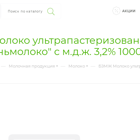
АКЦИИ
Поиск по каталогу
локо ультрапастеризова
ьмолоко" с м.д.ж. 3,2% 100
—
—
—
Молочная продукция
Молоко
БЗМЖ Молоко ультр