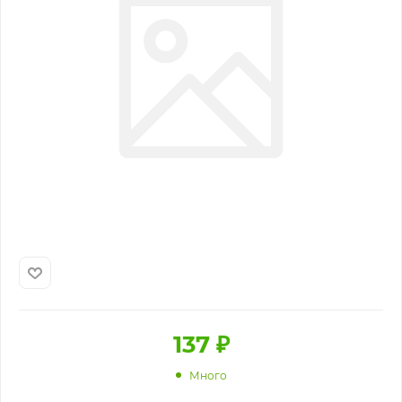
137
₽
Много