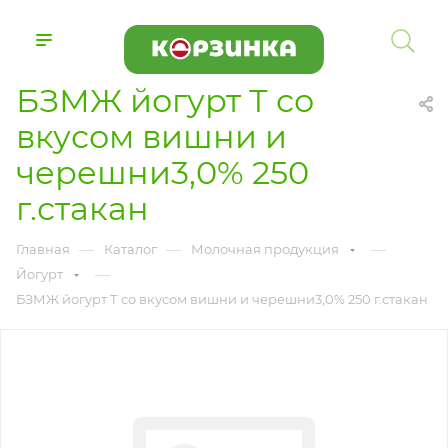
БЗМЖ йогурт Т со
вкусом вишни и
черешни3,0% 250
г.стакан
—
—
—
Главная
Каталог
Молочная продукция
—
Йогурт
БЗМЖ йогурт Т со вкусом вишни и черешни3,0% 250 г.стакан