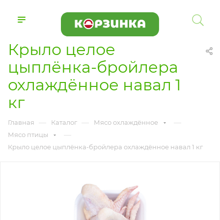
Крыло целое
цыплёнка-бройлера
охлаждённое навал 1
кг
—
—
—
Главная
Каталог
Мясо охлаждённое
—
Мясо птицы
Крыло целое цыплёнка-бройлера охлаждённое навал 1 кг