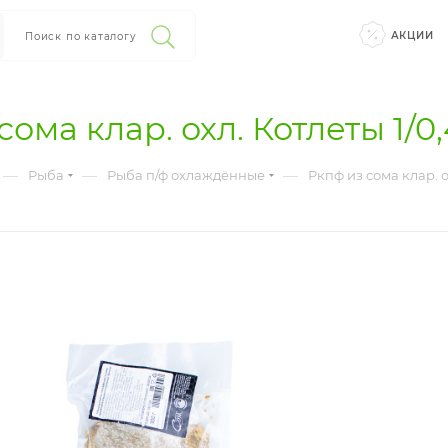
АКЦИИ
Поиск по каталогу
сома клар. охл. Котлеты 1/0
—
—
—
Рыба
Рыба п/ф охлаждённые
Ркпф из сома клар. о