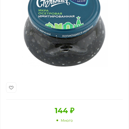
144
₽
Много