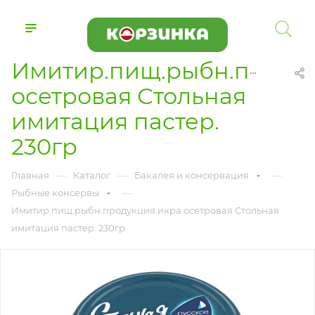
Имитир.пищ.рыбн.проду
осетровая Стольная
имитация пастер.
230гр
—
—
—
Главная
Каталог
Бакалея и консервация
—
Рыбные консервы
Имитир.пищ.рыбн.продукция.икра осетровая Стольная
имитация пастер. 230гр