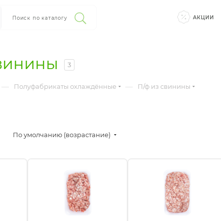
АКЦИИ
Поиск по каталогу
свинины
3
—
—
Полуфабрикаты охлаждённые
П/ф из свинины
По умолчанию (возрастание)