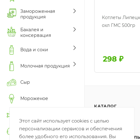
Замороженная
продукция
Котлеты Липец
охл ГМС 500гр
Бакалея и
консервация
Вода и соки
298
₽
Молочная продукция
Сыр
Мороженое
КАТАЛОГ
Рыба
АКЦИИ
Этот сайт использует cookies с целью
персонализации сервисов и обеспечения
Яйцо
ПОЛИТИКА
более удобного его использования. Вы
КОНФИДЕНЦИАЛЬ