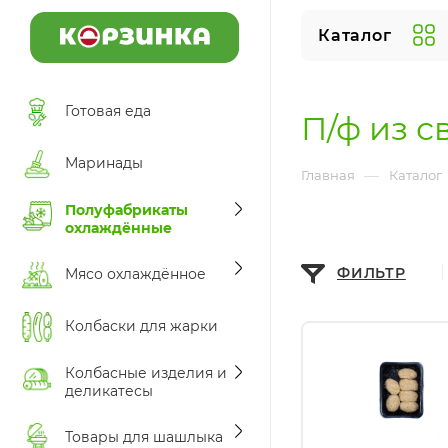
Каталог
Готовая еда
П/ф из 
Маринады
—
Главная
Каталог
Полуфабрикаты
охлаждённые
ФИЛЬТР
Мясо охлаждённое
Колбаски для жарки
Колбасные изделия и
деликатесы
Товары для шашлыка