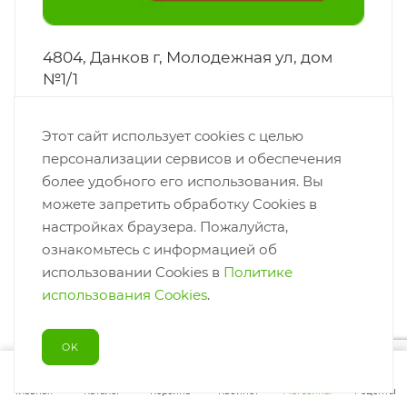
4804, Данков г, Молодежная ул, дом
№1/1
ПОКАЗАТЬ НА КАРТЕ
Адрес:
Данков г, Молодежная
Этот сайт использует cookies с целью
ул, дом №1/1
персонализации сервисов и обеспечения
более удобного его использования. Вы
можете запретить обработку Cookies в
настройках браузера. Пожалуйста,
ознакомьтесь с информацией об
использовании Cookies в
Политике
использования Cookies
.
OK
4805, Данков г, Карла Маркса ул, дом
Главная
Каталог
Корзина
Кабинет
Магазины
Рецепты
№15