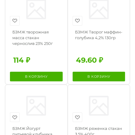
БЗМЖ творожная
БЗМЖ Творог маффин-
масса стакан
голубика 4,2% 130гр
чернослив 23% 250г
114
₽
49.60
₽
В КОРЗИНУ
В КОРЗИНУ
БЗМЖ Йогурт
БЗМЖ ряженка стакан
питьевой клубника
3,5% 400г