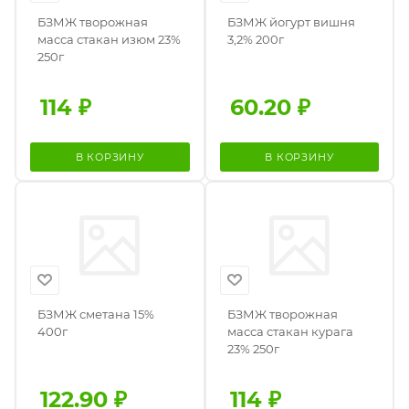
БЗМЖ творожная
БЗМЖ йогурт вишня
масса стакан изюм 23%
3,2% 200г
250г
114
₽
60.20
₽
В КОРЗИНУ
В КОРЗИНУ
БЗМЖ сметана 15%
БЗМЖ творожная
400г
масса стакан курага
23% 250г
122.90
₽
114
₽