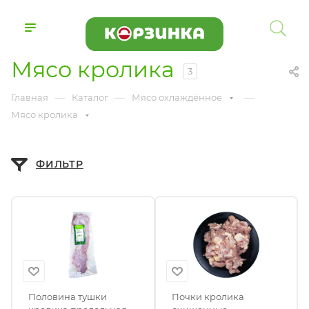
Мясо кролика
3
—
—
—
Главная
Каталог
Мясо охлаждённое
Мясо кролика
ФИЛЬТР
Половина тушки
Почки кролика