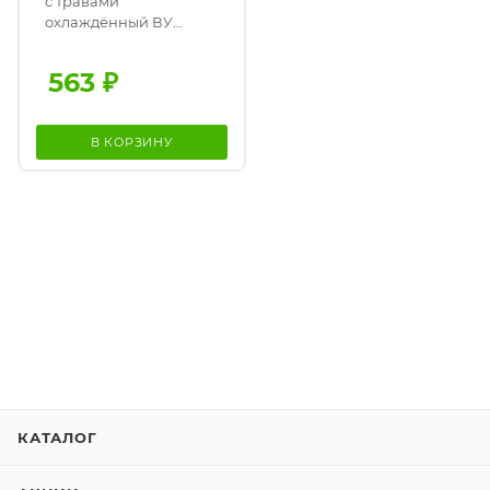
с травами
охлаждённый ВУ
600гр
563
₽
В КОРЗИНУ
КАТАЛОГ