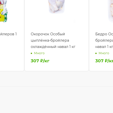
йлеров 1
Окорочок Особый
Бедро Ос
цыплёнка-бройлера
бройлер
охлаждённый навал 1 кг
навал 1 к
Много
Много
307
₽
/кг
307
₽
/к