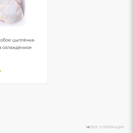
обое цыплёнка-
а охлаждённое
г
г
ВСЕ ПУБЛИКАЦИИ