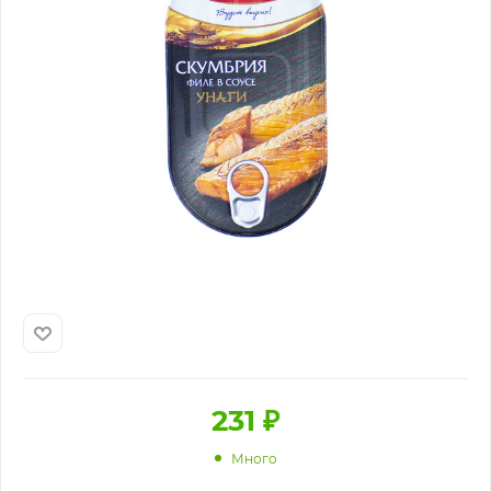
231
₽
Много