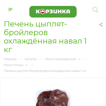
Печень цыплят-
бройлеров
охлаждённая навал 1
кг
—
—
—
Главная
Каталог
Мясо охлаждённое
—
Мясо птицы
Печень цыплят-бройлеров охлаждённая навал 1 кг