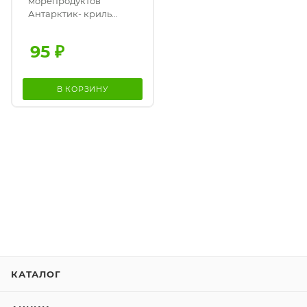
морепродуктов
Антарктик- криль
классический 150гр
95
₽
В КОРЗИНУ
КАТАЛОГ