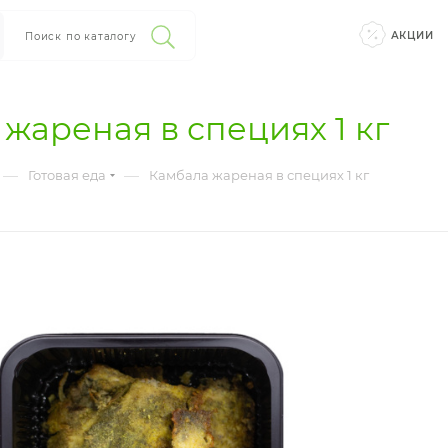
АКЦИИ
Поиск по каталогу
жареная в специях 1 кг
—
—
Готовая еда
Камбала жареная в специях 1 кг