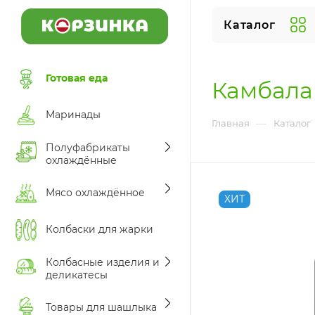
Каталог
Готовая еда
Камбала 
Маринады
—
Главная
Каталог
Полуфабрикаты
охлаждённые
Мясо охлаждённое
ХИТ
Колбаски для жарки
Колбасные изделия и
деликатесы
Товары для шашлыка