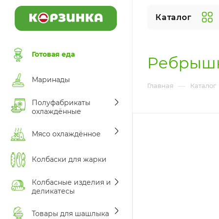
Каталог
Готовая еда
Ребрышк
Маринады
—
Главная
Каталог
Полуфабрикаты
охлаждённые
Мясо охлаждённое
Колбаски для жарки
Колбасные изделия и
деликатесы
Товары для шашлыка