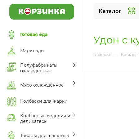
Каталог
Готовая еда
Удон с к
Маринады
—
Главная
Каталог
Полуфабрикаты
охлаждённые
Мясо охлаждённое
Колбаски для жарки
Колбасные изделия и
деликатесы
Товары для шашлыка