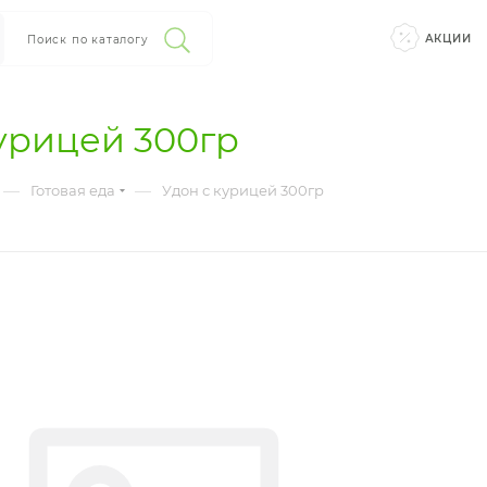
АКЦИИ
Поиск по каталогу
урицей 300гр
—
—
Готовая еда
Удон с курицей 300гр