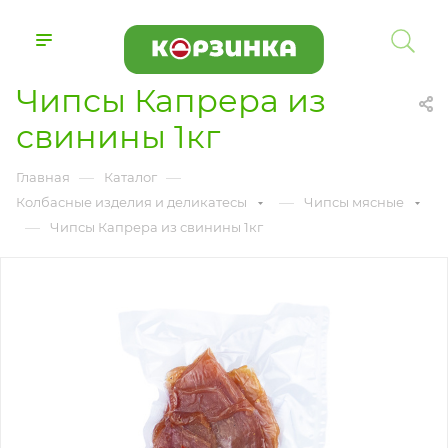
Чипсы Капрера из
свинины 1кг
—
—
Главная
Каталог
—
Колбасные изделия и деликатесы
Чипсы мясные
—
Чипсы Капрера из свинины 1кг