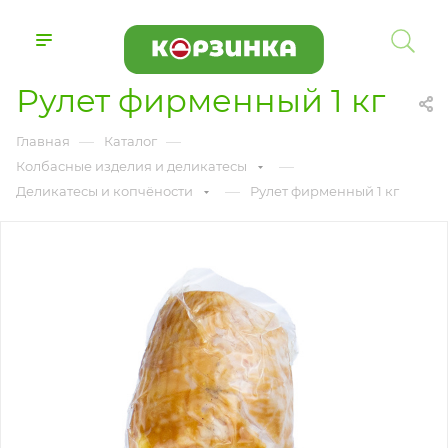
Рулет фирменный 1 кг
—
—
Главная
Каталог
—
Колбасные изделия и деликатесы
—
Деликатесы и копчёности
Рулет фирменный 1 кг