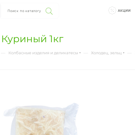
АКЦИИ
Поиск по каталогу
 Куриный 1кг
—
—
—
Колбасные изделия и деликатесы
Холодец, зельц