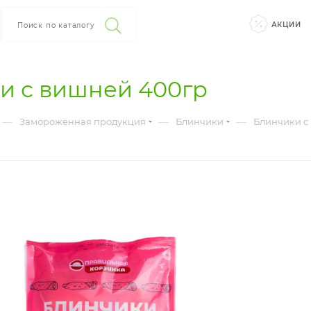
АКЦИИ
Поиск по каталогу
и с вишней 400гр
—
—
—
Замороженная продукция
Блинчики
Блинчики с