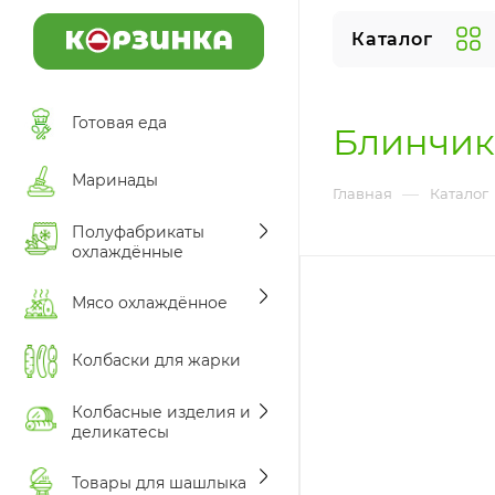
Каталог
Готовая еда
Блинчик
Маринады
—
Главная
Каталог
Полуфабрикаты
охлаждённые
Мясо охлаждённое
Колбаски для жарки
Колбасные изделия и
деликатесы
Товары для шашлыка