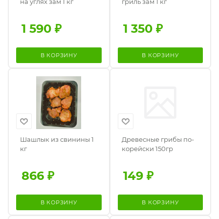
на углях зам 1 кг
гриль зам 1 кг
1 590
₽
1 350
₽
В КОРЗИНУ
В КОРЗИНУ
Шашлык из свинины 1
Древесные грибы по-
кг
корейски 150гр
866
₽
149
₽
В КОРЗИНУ
В КОРЗИНУ