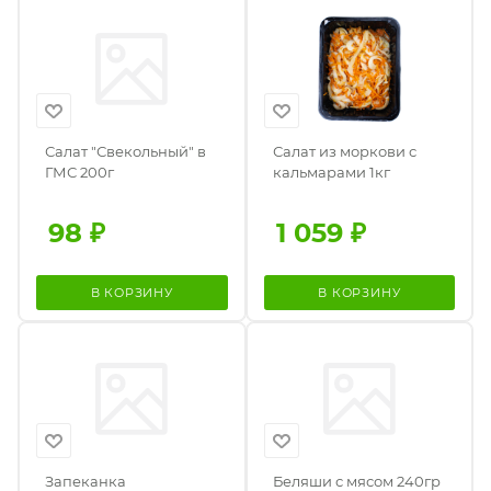
Салат "Свекольный" в
Салат из моркови с
ГМС 200г
кальмарами 1кг
98
₽
1 059
₽
В КОРЗИНУ
В КОРЗИНУ
Запеканка
Беляши с мясом 240гр