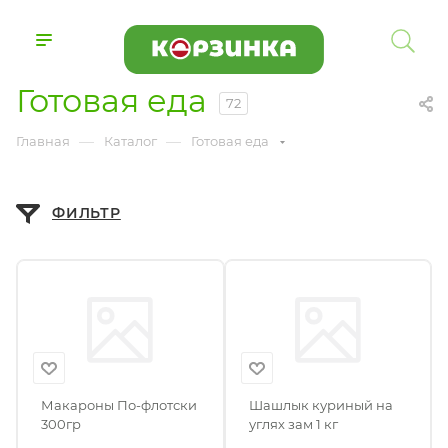
Готовая еда
72
—
—
Главная
Каталог
Готовая еда
ФИЛЬТР
Макароны По-флотски
Шашлык куриный на
300гр
углях зам 1 кг